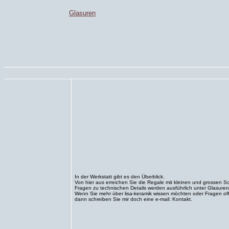
Glasuren
Werkstatt
In der Werkstatt gibt es den Überblick.
Von hier aus erreichen Sie die Regale mit kleinen und grossen 
Sch äl chen
Fragen zu technischen Details werden ausführlich unter Glasuren
Wenn Sie mehr über lisa-keramik wissen möchten oder Fragen off
dann schreiben Sie mir doch eine e-mail: Kontakt.